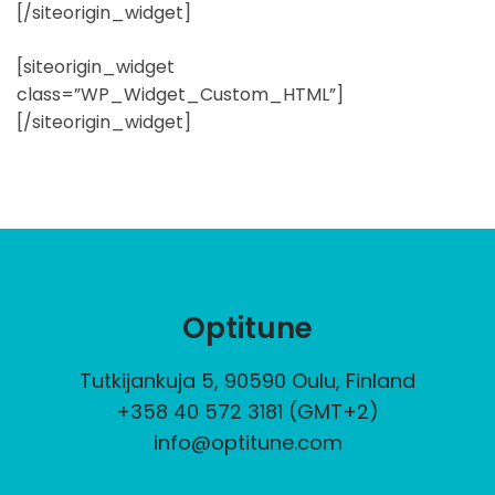
[/siteorigin_widget]
[siteorigin_widget
class=”WP_Widget_Custom_HTML”]
[/siteorigin_widget]
Optitune
Tutkijankuja 5, 90590 Oulu, Finland
+358 40 572 3181 (GMT+2)
info@optitune.com